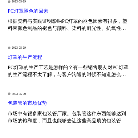
2023-05-29
树脂和防老化助剂的上述性能进行综合评定后才可选
用，以下是常规的影响产品变色的原因以及物流性能，
PC灯罩褪色的因素
以供大家
​​根据资料与实践证明影响PC灯罩的褪色因素有很多，塑
料带颜色制品的褪色与颜料、染料的耐光性、抗氧性、
耐热性、耐酸碱性以及所用树脂的特性有关。在生产色
母料时对所需颜料、染料、表面活性剂、分散剂、载体
2023-05-29
树脂和防老化助剂的上述性能进行综合评定后才可选
用，以下是常规的影响产品变色的原因以及物流性能，
灯罩的生产流程
以供大家
​PC灯罩的生产工艺是怎样的？有一些销售朋友对PC灯罩
的生产流程不太了解，与客户沟通的时候不知道怎么去
说这个生产工艺的流程，导致很尴尬。那么今天小编就
与大家一起讨论一下PC灯罩的生产流程，如果大家有更
2023-05-29
好的方法也可以向我司反馈。 在PC灯罩生产之前，我们
需要做几个步骤的工作，第一步是了解客户所需要的P
包装管的市场优势
市场中有很多家包装管厂家。包装管这种东西能够达到
市场的饱和度，而且也能够去让这些高品质的包装管打
出市场的优势。因为在各种各样的产品中，我们都会看
重这些产品的优势，因为只有把这些产品的优势凸显出