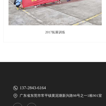
2017拓展训练

137-2843-6164

广东省东莞市常平镇黄泥塘新兴路98号之一1栋901室