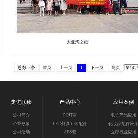
大亚湾之旅
总数:5条
首页
上一页
1
下一页
尾页
走进联臻
产品中心
应用案例
公司简介
PC灯罩
电子产品应用
企业形象
LED灯具五金配件
化妆品配件应
公司活动
ABS管
医疗行业应用