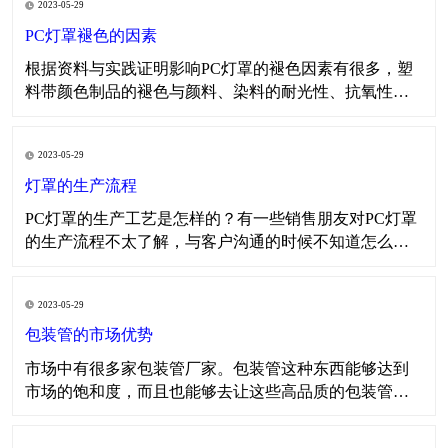
2023-05-29
树脂和防老化助剂的上述性能进行综合评定后才可选
用，以下是常规的影响产品变色的原因以及物流性能，
PC灯罩褪色的因素
以供大家
​​根据资料与实践证明影响PC灯罩的褪色因素有很多，塑
料带颜色制品的褪色与颜料、染料的耐光性、抗氧性、
耐热性、耐酸碱性以及所用树脂的特性有关。在生产色
母料时对所需颜料、染料、表面活性剂、分散剂、载体
2023-05-29
树脂和防老化助剂的上述性能进行综合评定后才可选
用，以下是常规的影响产品变色的原因以及物流性能，
灯罩的生产流程
以供大家
​PC灯罩的生产工艺是怎样的？有一些销售朋友对PC灯罩
的生产流程不太了解，与客户沟通的时候不知道怎么去
说这个生产工艺的流程，导致很尴尬。那么今天小编就
与大家一起讨论一下PC灯罩的生产流程，如果大家有更
2023-05-29
好的方法也可以向我司反馈。 在PC灯罩生产之前，我们
需要做几个步骤的工作，第一步是了解客户所需要的P
包装管的市场优势
市场中有很多家包装管厂家。包装管这种东西能够达到
市场的饱和度，而且也能够去让这些高品质的包装管打
出市场的优势。因为在各种各样的产品中，我们都会看
重这些产品的优势，因为只有把这些产品的优势凸显出