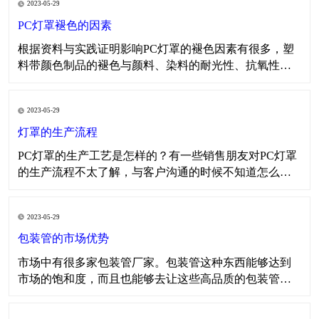
2023-05-29
树脂和防老化助剂的上述性能进行综合评定后才可选
用，以下是常规的影响产品变色的原因以及物流性能，
PC灯罩褪色的因素
以供大家
​​根据资料与实践证明影响PC灯罩的褪色因素有很多，塑
料带颜色制品的褪色与颜料、染料的耐光性、抗氧性、
耐热性、耐酸碱性以及所用树脂的特性有关。在生产色
母料时对所需颜料、染料、表面活性剂、分散剂、载体
2023-05-29
树脂和防老化助剂的上述性能进行综合评定后才可选
用，以下是常规的影响产品变色的原因以及物流性能，
灯罩的生产流程
以供大家
​PC灯罩的生产工艺是怎样的？有一些销售朋友对PC灯罩
的生产流程不太了解，与客户沟通的时候不知道怎么去
说这个生产工艺的流程，导致很尴尬。那么今天小编就
与大家一起讨论一下PC灯罩的生产流程，如果大家有更
2023-05-29
好的方法也可以向我司反馈。 在PC灯罩生产之前，我们
需要做几个步骤的工作，第一步是了解客户所需要的P
包装管的市场优势
市场中有很多家包装管厂家。包装管这种东西能够达到
市场的饱和度，而且也能够去让这些高品质的包装管打
出市场的优势。因为在各种各样的产品中，我们都会看
重这些产品的优势，因为只有把这些产品的优势凸显出