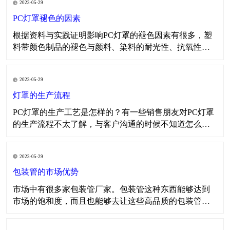
2023-05-29
树脂和防老化助剂的上述性能进行综合评定后才可选
用，以下是常规的影响产品变色的原因以及物流性能，
PC灯罩褪色的因素
以供大家
​​根据资料与实践证明影响PC灯罩的褪色因素有很多，塑
料带颜色制品的褪色与颜料、染料的耐光性、抗氧性、
耐热性、耐酸碱性以及所用树脂的特性有关。在生产色
母料时对所需颜料、染料、表面活性剂、分散剂、载体
2023-05-29
树脂和防老化助剂的上述性能进行综合评定后才可选
用，以下是常规的影响产品变色的原因以及物流性能，
灯罩的生产流程
以供大家
​PC灯罩的生产工艺是怎样的？有一些销售朋友对PC灯罩
的生产流程不太了解，与客户沟通的时候不知道怎么去
说这个生产工艺的流程，导致很尴尬。那么今天小编就
与大家一起讨论一下PC灯罩的生产流程，如果大家有更
2023-05-29
好的方法也可以向我司反馈。 在PC灯罩生产之前，我们
需要做几个步骤的工作，第一步是了解客户所需要的P
包装管的市场优势
市场中有很多家包装管厂家。包装管这种东西能够达到
市场的饱和度，而且也能够去让这些高品质的包装管打
出市场的优势。因为在各种各样的产品中，我们都会看
重这些产品的优势，因为只有把这些产品的优势凸显出